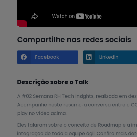
Compartilhe nas redes sociais
Facebook
LinkedIn


Descrição sobre o Talk
A #02 Semana RH Tech Insights, realizada em de
Acompanhe neste resumo, a conversa entre o COO
play no vídeo acima.
Eles falaram sobre o conceito de Roadmap e a imp
integração de toda a equipe ágil. Confira mais det