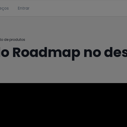
eços
Entrar
o de produtos
do Roadmap no de