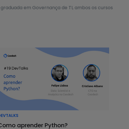
s-graduada em Governança de TI, ambos os cursos
 envolvidos do negócio, como o Product Owner
 colaborativo na equipe.
es, como uma funcionalidade em si, mas sim nos
s ações. O Roadmap também pode ser resumido como
e Moraes.
DEVTALKS
produto. Mas isso vai depender do contexto. Em
Como aprender Python?