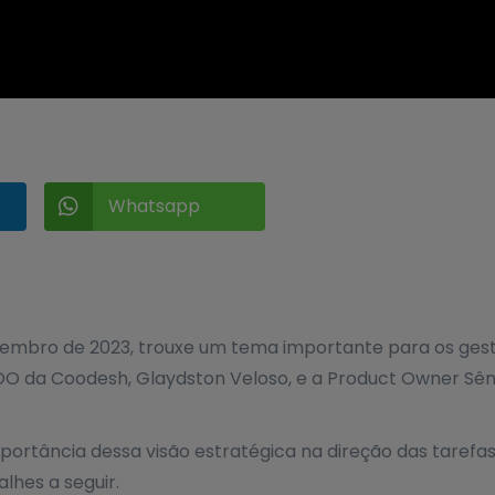
Whatsapp

zembro de 2023, trouxe um tema importante para os ges
 da Coodesh, Glaydston Veloso, e a Product Owner Sênio
ortância dessa visão estratégica na direção das tarefas
alhes a seguir.