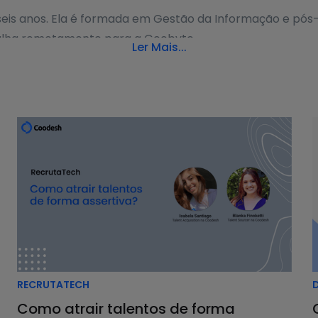
eis anos. Ela é formada em Gestão da Informação e pó
abalha remotamente para a Geobyte.
Ler Mais...
ntação, comunicação e direção do produto para todos os
 recurso feito a várias mãos e, por isso, pede um espírito
, segundo comentou Simone Moraes, não entra nos detalh
 linha do tempo, ajudando todo o time a direcionar sua
loresta inteira, não apenas uma árvore”, compara Simon
RECRUTATECH
os e, mesmo assim, desenvolver as funcionalidades do 
Como atrair talentos de forma