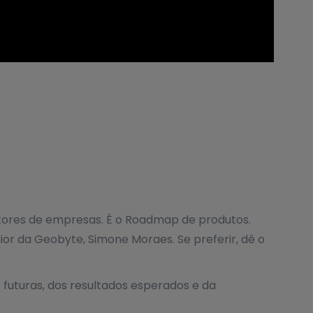
tores de empresas. É o Roadmap de produtos.
r da Geobyte, Simone Moraes. Se preferir, dê o
 futuras, dos resultados esperados e da