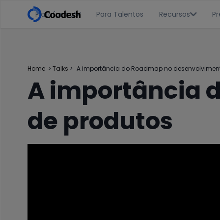
Plataforma
Para Talentos
Recursos
Pr


Home
>
Talks
>
A importância do Roadmap no desenvolviment
A importância 
de produtos