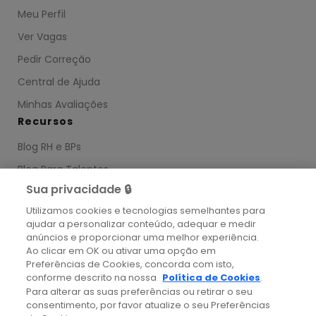
Meu Perfil
Ver Vagas
Pedir Correção
Central de Ajuda
Minhas Avaliações
Recursos
Blog RH e BPs
Blog Para Talentos
Sua privacidade 🔒
Ebooks
Utilizamos cookies e tecnologias semelhantes para
Comunidade Tech
ajudar a personalizar conteúdo, adequar e medir
Status
anúncios e proporcionar uma melhor experiência.
Ao clicar em OK ou ativar uma opção em
Preferências de Cookies, concorda com isto,
conforme descrito na nossa
Política de Cookies
.
Para alterar as suas preferências ou retirar o seu
© Coodesh 2025. Todos os direitos reservados.
consentimento, por favor atualize o seu Preferências