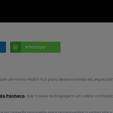
Whatsapp

uxe um tema muito rico para desenvolvedores, especialm
rdo Pacheco
, que trouxe na bagagem um vasto conteúdo so
e no LinkedIn aproveite para acompanhar o artigo até o fi