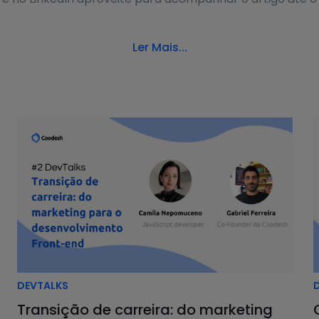
Ler Mais...
Ele conta que já trabalhou desde projetos pequenos aos 
 Python, Go, Elixir e, mais recentemente, Rust.
envolvedores e ainda coloca a mão na massa para escrev
 Foi então que ele começou a trabalhar num portal de no
o de tempos em tempos.
çaram a fazer experimentos e chegaram ao Ruby, que fi
, na prática, que o melhor caminho para o desenvolvedo
DEVTALKS
 para aprender que você só evolui como programador in
Transição de carreira: do marketing