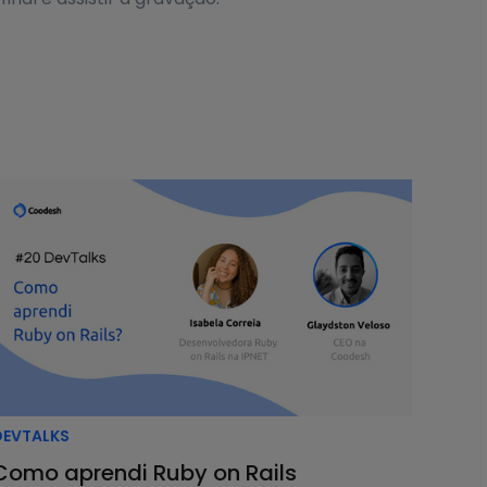
mais complexos, como contabilidade bancária.
er seus códigos.
tícias que havia sido desenvolvido em 2003 em um
nalmente garantiu maior performance ao sistema.
r é
aprender os fundamentos diretamente da
DEVTALKS
do nos fundamentos e programando. Assim, o
Como aprendi Ruby on Rails