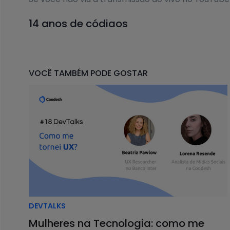
14 anos de códigos
Ricardo Pacheco é
desenvolvedor há 14 anos
. 
Desde o início da carreira, já codou em Ruby, Java,
VOCÊ TAMBÉM PODE GOSTAR
Ele também atua à frente do treinamento de des
Em meados de 2008 a 2010, o seu foco era o PHP.
sistema legado e tinha muitos problemas, caind
Ele e os outros desenvolvedores da equipe come
Importância dos fundamentos
Ao se inteirar de
Ruby
, Ricardo Pacheco aprendeu
linguagem de programação
escolhida.
DEVTALKS
O nosso convidado disse que “apanhou” bastante
Mulheres na Tecnologia: como me