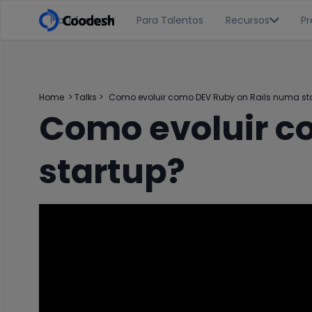
Plataforma
Para Talentos
Recursos
Pr


Home
>
Talks
>
Como evoluir como DEV Ruby on Rails numa st
Como evoluir c
startup?