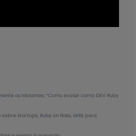
ente os iniciantes: “Como evoluir como DEV Ruby
bre startups, Ruby on Rails, skills para
nal e assistir à gravação.