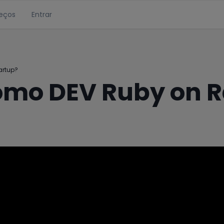
eços
Entrar
artup?
omo DEV Ruby on R