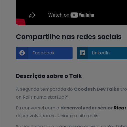
Compartilhe nas redes sociais
Facebook
LinkedIn


Descrição sobre o Talk
A segunda temporada do
Coodesh DevTalks
tro
on Rails numa startup?”.
Eu conversei com o
desenvolvedor sênior
Rica
desenvolvedores Júnior e muito mais.
Se você não viu a transmissão ao vivo no YouTube 