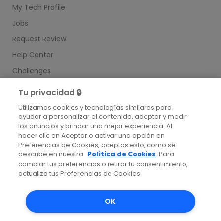
My Tech Profile
Jobs
Request Review
Help Center
Challenges
Useful Links
Tu privacidad 🔒
Community
Utilizamos cookies y tecnologías similares para
Status
ayudar a personalizar el contenido, adaptar y medir
los anuncios y brindar una mejor experiencia. Al
hacer clic en Aceptar o activar una opción en
Preferencias de Cookies, aceptas esto, como se
describe en nuestra
Política de Cookies
. Para
© Coodesh 2025. All rights reserved.
cambiar tus preferencias o retirar tu consentimiento,
actualiza tus Preferencias de Cookies.




OK