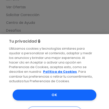
Ver Ofertas
Solicitar Corrección
Centro de Ayuda
Desafíos
Enlaces útiles
Tu privacidad 🔒
Community
Utilizamos cookies y tecnologías similares para
Status
ayudar a personalizar el contenido, adaptar y medir
los anuncios y brindar una mejor experiencia. Al
hacer clic en Aceptar o activar una opción en
Preferencias de Cookies, aceptas esto, como se
describe en nuestra
Política de Cookies
. Para
© Coodesh 2025. Todos los derechos reservados.
cambiar tus preferencias o retirar tu consentimiento,
actualiza tus Preferencias de Cookies.




OK